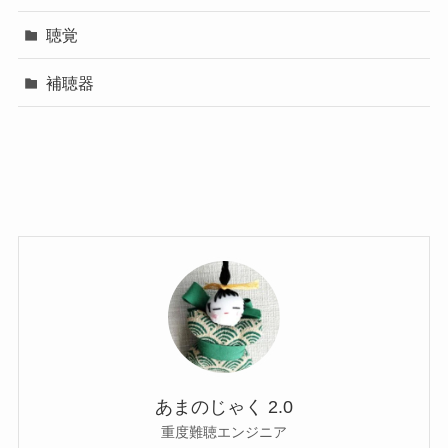
聴覚
補聴器
あまのじゃく 2.0
重度難聴エンジニア