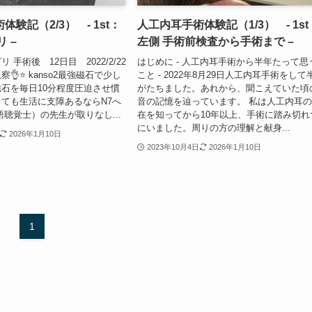
験記（2/3） - 1st：
人工内耳手術体験記（1/3） - 1st
 –
左側 手術前検査から手術まで –
 手術後 12日目 2022/2/22
はじめに - 人工内耳手術から半年たって思
察👌⭐ kanso2最強磁石で少し
こと - 2022年8月29日人工内耳手術をして
磁石を毎日10分程度圧迫させ慣
がたちました。あれから、聞こえていた頃
っても生活に支障あるならN7へ
音の記憶を辿っています。 私は人工内耳
語聴覚士）の先生が取りなし...
在を知ってから10年以上、手術に踏み切れ
にいました。周りの方の理解と献身...
2026年1月10日
2023年10月4日
2026年1月10日
1