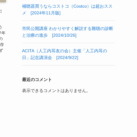
補聴器買うならコストコ（Costco）は超おスス
：
メ [2024年11月版]
う
市民公開講座 わかりやすく解説する難聴の診断
半年
と治療の進歩 [2024/10/26]
の
の存
ず
ACITA（人工内耳友の会）主催「人工内耳の
日」記念講演会 [2024/9/22]
最近のコメント
表示できるコメントはありません。