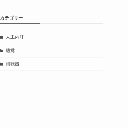
カテゴリー
人工内耳
聴覚
補聴器