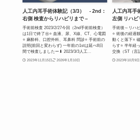
人工内耳手術体験記（3/3） - 2nd：
人工内耳手術体
右側 検査からリハビリまで –
左側 リハビリ
手術前検査 2023/2/27今回（2nd手術前検査）
手術後～リハビリ
は1日で終了㊗️⭐ 血液、尿、X線、CT、心電図
⭐ 術後の経過観
⭐ 麻酔科、口腔外科、耳鼻科 問診⭐ 手術前の
動くと落下⭐ 
説明(前回と変わらず) 一年前の1stは延べ8日
らす⭐ 半年経
間で検査しましたー⬇ 2023/3/3人工...
交換（ST（言
2023年11月15日
2026年1月10日
2023年10月9日