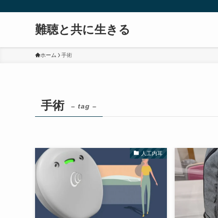
難聴と共に生きる
ホーム
手術
手術
– tag –
人工内耳